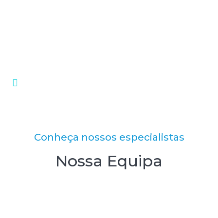
procedimentos na medicina
dentária.
Acreditamos que oferecer a certeza do antes e depois
de cada procedimento é algo indispensável.
Saiba mais
Conheça nossos especialistas
Nossa Equipa