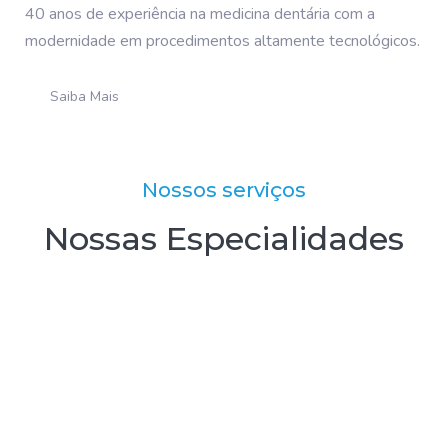
40 anos de experiência na medicina dentária com a
modernidade em procedimentos altamente tecnológicos.
Saiba Mais
Nossos serviços
Nossas Especialidades
Moderna tecnologia
Optidente possui o mais moderno
aparato no diagnóstico,
planeamento e execução de